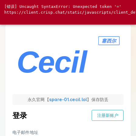
[错误] Uncaught SyntaxError: Unexpected token '='

https://client.crisp.chat/static/javascripts/client_def
永久官网【
spare-01.cecil.lol
】保存防丢
登录
注册新账户
电子邮件地址